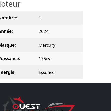
oteur
Nombre
1
Année
2024
Marque
Mercury
Puissance
175cv
Energie
Essence