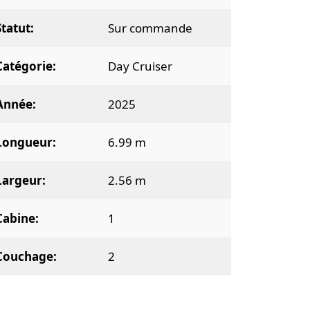
Statut
Sur commande
Catégorie
Day Cruiser
Année
2025
Longueur
6.99 m
Largeur
2.56 m
Cabine
1
Couchage
2