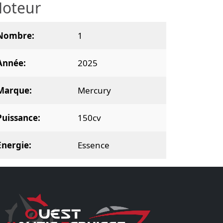
oteur
Nombre
1
Année
2025
Marque
Mercury
Puissance
150cv
Energie
Essence