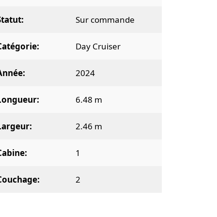
Statut
Sur commande
Catégorie
Day Cruiser
Année
2024
Longueur
6.48 m
Largeur
2.46 m
Cabine
1
Couchage
2